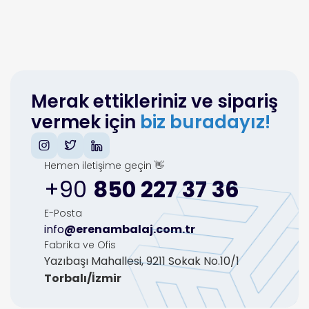
Merak ettikleriniz ve sipariş
vermek için
biz buradayız!
Hemen iletişime geçin 👋
+90
850 227 37 36
E-Posta
info
@erenambalaj.com.tr
Fabrika ve Ofis
Yazıbaşı Mahallesi, 9211 Sokak No.10/1
Torbalı/İzmir