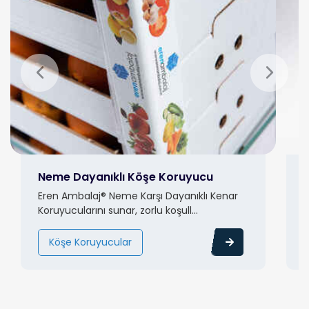
Neme Dayanıklı Köşe Koruyucu
K
Eren Ambalaj® Neme Karşı Dayanıklı Kenar
K
Koruyucularını sunar, zorlu koşull...
k
Köşe Koruyucular