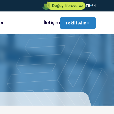
Doğayı Koruyoruz
TR
EN
er
İletişim
Teklif Alın