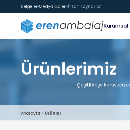
Belgeler
Medya Galeri
İnsan Kaynakları
Kurumsal
Ürünlerimiz
Çeşitli köşe koruyucu ür
Anasayfa
Ürünler