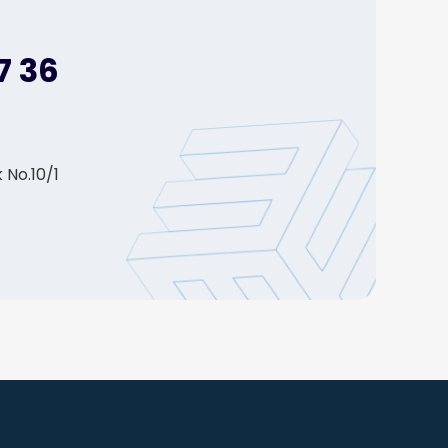
7 36
 No.10/1