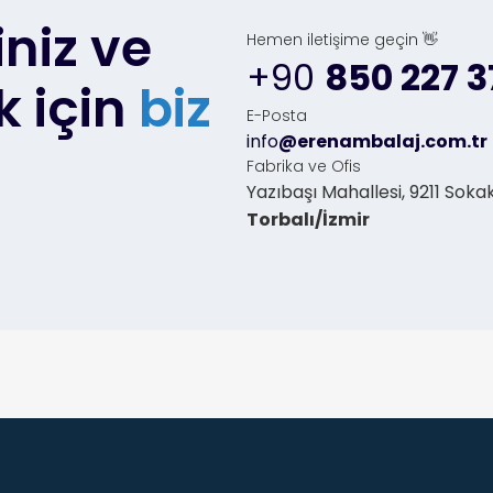
iniz ve
Hemen iletişime geçin 👋
+90
850 227 3
k için
biz
E-Posta
info
@erenambalaj.com.tr
Fabrika ve Ofis
Yazıbaşı Mahallesi, 9211 Sokak
Torbalı/İzmir