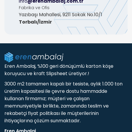
info
@erenambalaj.com.tr
Fabrika ve Ofis
Yazıbaşı Mahallesi, 9211 Sokak No.10/1
Torbalı/İzmir
Eren Ambalaj, %100 geri dönüşümlü karton köşe
koruyucu ve kraft Slipsheet üretiyor.!
3000 m2 tamamen kapalı bir tesiste, aylık 1.000 ton
üretim kapasitesi ile çevre dostu hammadde
kullanan firmamız; müşteri ve çalışan
memnuniyetiyle birlikte, zamanında teslim ve
rekabetçi fiyat politikası ile müşterilerinin
ihtiyaçlarına çözüm sunmaktadır.
Eren Ambalaj