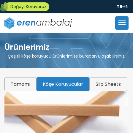
Doğayı Koruyoruz
TR
EN
Ürünlerimiz
Çeşitli köşe koruyucu ürünlerimize buradan ulaşabilirsiniz.
Tamamı
Köşe Koruyucular
Slip Sheets